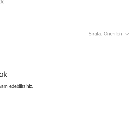
zle
Sırala:
Önerilen
ok
vam edebilirsiniz.