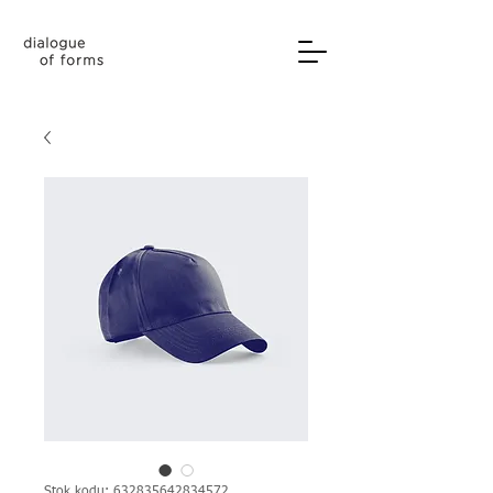
Stok kodu: 632835642834572